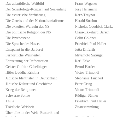
Das atlantidische Weltbild
Franz Wegener
Der Scientology-Konzern auf Seelenfang
Jörg Herrmann
Die esoterische Verführung
Kern/Traynor
Die Gnosis und der Nationalsozialismus
Harald Strohm
Die okkulten Wurzeln des NS
Nicholas Goodrick Clarke
Die politische Religion des NS
Claus-Ekkehard Bärsch
Die Psychoszene
Colin Goldner
Die Sprache des Hasses
Friedrich Paul Heller
Entspannt in die Barbarei
Jutta Ditfurth
Fernöstliche Weisheiten
Miyamoto Satsugai
Fortsetzung der Reformation
Karl Ecke
Geister Gothics Gabelbieger
Bernd Harder
Hitler Buddha Krishna
Victor Trimondi
Jüdische Identitäten in Deutschland
Stephanie Tauchert
Jüdische Kultur und Geschichte
Peter Ortag
Krieg der Religionen
Victor Trimondi
Schwarze Sonne
Rüdiger Sünner
Thule
Friedrich Paul Heller
Tröstliche Weisheit
Zitatesammlung
Über alles in der Welt- Esoterik und