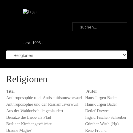
- est. 1996 -
Religionen
Titel
Autor
Anthroposophie u. d. Antisemitismusvorwurf
Hans-Jürgen Bader
Anthroposophie und der Rassismusvorwurf
Hans-Jürgen Bader
Aus der Waldorfschule geplaudert
Detlef Drewes
Benutze die Liebe als Pfad
Ingrid Fischer-Schreiber
Berliner Kirchengeschichte
Günther Wirth (Hg)
Braune Magie?
Rene Freund