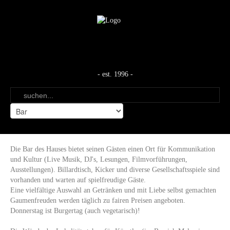
- est. 1996 -
Die Bar des Hauses bietet seinen Gästen einen Ort für Kommunikation
und Kultur (Live Musik, DJ's, Lesungen, Filmvorführungen,
Ausstellungen). Billardtisch, Kicker und diverse Gesellschaftsspiele sind
vorhanden und warten auf spielfreudige Gäste.
Eine vielfältige Auswahl an Getränken und mit Liebe selbst gemachten
Gaumenfreuden werden täglich zu fairen Preisen angeboten.
Donnerstag ist Burgertag (auch vegetarisch)!