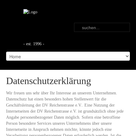
- est. 1996 -
Datenschutzerklärung
Wir freuen uns sehr über Ihr Interesse an unserem Unternehmen.
Datenschutz hat einen besonders hohen Stellenwert für die
Geschäftsleitung der DV Reichenstrasse e.V.. Eine Nutzung der
Internetseiten der DV Reichenstrasse e.V. ist grundsätzlich ohne jede
Angabe personenbezogener Daten möglich. Sofern eine betroffene
Person besondere Services unseres Unternehmens über unsere
Internetseite in Anspruch nehmen möchte, könnte jedoch eine
Verarbeitung personenbezogener Daten erforderlich werden. Ist die